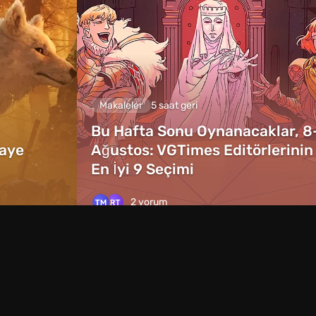
Makaleler
5 saat geri
Bu Hafta Sonu Oynanacaklar, 8
kaye
Ağustos: VGTimes Editörlerinin
En İyi 9 Seçimi
2 yorum