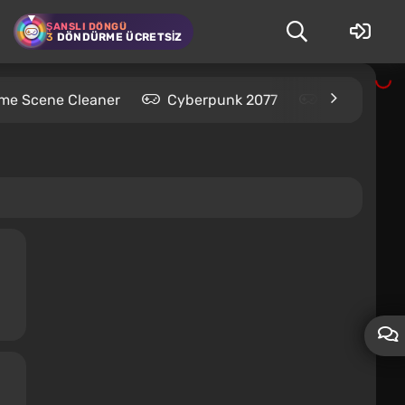
ŞANSLI DÖNGÜ
3
DÖNDÜRME ÜCRETSIZ
ime Scene Cleaner
Cyberpunk 2077
Kingdom Co