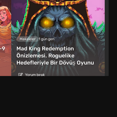
Makaleler
1 gün geri
–9
Mad King Redemption
Önizlemesi. Roguelike
Hedefleriyle Bir Dövüş Oyunu
Yorum bırak