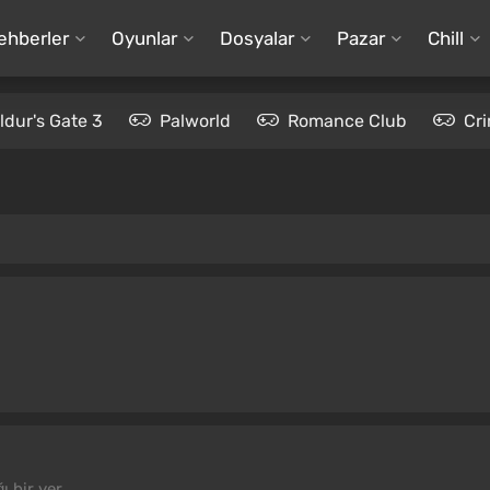
ehberler
Oyunlar
Dosyalar
Pazar
Chill
ldur's Gate 3
Palworld
Romance Club
Cr
 bir yer.