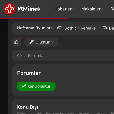
Haberler
Makaleler
R
Haftanın Oyunları
Gothic 1 Remake
Ba
Oluştur
Forumlar
Forumlar
Konu oluştur
Konu Dışı
Gündelik sohbetlerin ve konu dışı tartışmaların yapıldığı