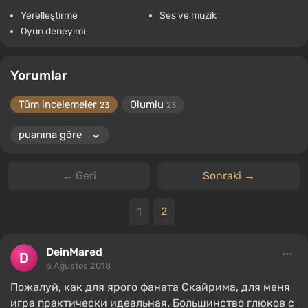
Yerelleştirme
Ses ve müzik
Oyun deneyimi
Yorumlar
Tüm incelemeler
Olumlu
23
23
← Geri
Sonraki →
1
2
DeinMared
6 Ağustos 2018
Пожалуй, как для ярого фаната Скайрима, для меня
игра практически идеальная. Большинство глюков с