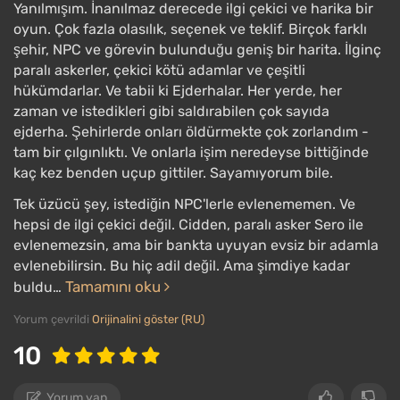
Yanılmışım. İnanılmaz derecede ilgi çekici ve harika bir
oyun. Çok fazla olasılık, seçenek ve teklif. Birçok farklı
şehir, NPC ve görevin bulunduğu geniş bir harita. İlginç
paralı askerler, çekici kötü adamlar ve çeşitli
hükümdarlar. Ve tabii ki Ejderhalar. Her yerde, her
zaman ve istedikleri gibi saldırabilen çok sayıda
ejderha. Şehirlerde onları öldürmekte çok zorlandım -
tam bir çılgınlıktı. Ve onlarla işim neredeyse bittiğinde
kaç kez benden uçup gittiler. Sayamıyorum bile.
Tek üzücü şey, istediğin NPC'lerle evlenememen. Ve
hepsi de ilgi çekici değil. Cidden, paralı asker Sero ile
evlenemezsin, ama bir bankta uyuyan evsiz bir adamla
evlenebilirsin. Bu hiç adil değil. Ama şimdiye kadar
Tamamını oku
buldu…
Yorum çevrildi
Orijinalini göster (RU)
10
Yorum yap