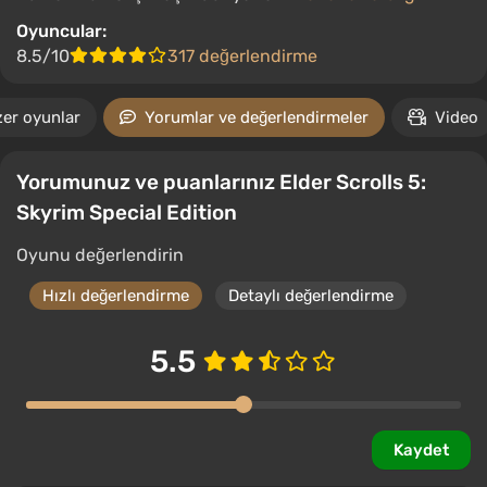
Oyuncular:
8.5/10
317 değerlendirme
er oyunlar
Yorumlar ve değerlendirmeler
Video
Yorumunuz ve puanlarınız Elder Scrolls 5:
Skyrim Special Edition
Oyunu değerlendirin
Hızlı değerlendirme
Detaylı değerlendirme
5.5
Kaydet