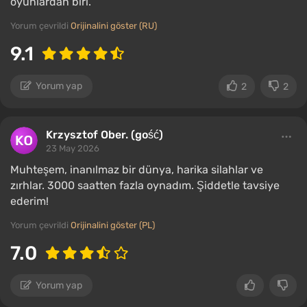
oyunlardan biri.
Yorum çevrildi
Orijinalini göster (RU)
9.1
Yorum yap
2
2
Krzysztof Ober. (gość)
23 May 2026
Muhteşem, inanılmaz bir dünya, harika silahlar ve
zırhlar. 3000 saatten fazla oynadım. Şiddetle tavsiye
ederim!
Yorum çevrildi
Orijinalini göster (PL)
7.0
Yorum yap