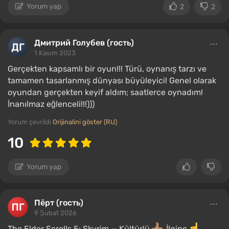
Yorum yap
2
2
Дмитрий Голубев (гость)
1 Kasım 2023
Gerçekten kapsamlı bir oyun!!! Türü, oynanış tarzı ve
tamamen tasarlanmış dünyası büyüleyici! Genel olarak
oyundan gerçekten keyif aldım; saatlerce oynadım!
İnanılmaz eğlenceli!!!)))
Yorum çevrildi
Orijinalini göster (RU)
10
Yorum yap
Пёрт (гость)
9 Şubat 2026
The Elder Scrolls 5: Skyrim — Kültürlü
İlginç