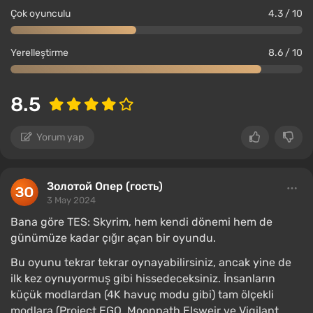
Çok oyunculu
4.3 / 10
Yerelleştirme
8.6 / 10
8.5
Yorum yap
Золотой Опер (гость)
3 May 2024
Bana göre TES: Skyrim, hem kendi dönemi hem de
günümüze kadar çığır açan bir oyundu.
Bu oyunu tekrar tekrar oynayabilirsiniz, ancak yine de
ilk kez oynuyormuş gibi hissedeceksiniz. İnsanların
küçük modlardan (4K havuç modu gibi) tam ölçekli
modlara (Project EGO, Moonpath Elsweir ve Vigilant