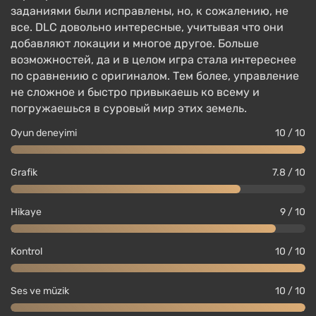
заданиями были исправлены, но, к сожалению, не
все. DLC довольно интересные, учитывая что они
добавляют локации и многое другое. Больше
возможностей, да и в целом игра стала интереснее
по сравнению с оригиналом. Тем более, управление
не сложное и быстро привыкаешь ко всему и
погружаешься в суровый мир этих земель.
Oyun deneyimi
10 / 10
Grafik
7.8 / 10
Hikaye
9 / 10
Kontrol
10 / 10
Ses ve müzik
10 / 10