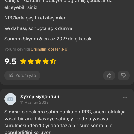
Karışık ırklardan mutasyona uğramış çocuklar da
ekleyebilirsiniz.
NPC'lerle çeşitli etkileşimler.
Ve dahası, sonuçta açık dünya.
Sanırım Skyrim 6 en az 2027'de çıkacak.
Yorum çevrildi
Orijinalini göster (RU)
9.5
Yorum yap
Хухер мудоблин
11 Haziran 2023
Sınırsız olanaklara sahip harika bir RPG, ancak oldukça
vasat bir ana hikayeye sahip; yine de piyasaya
sürülmesinden 10 yıldan fazla bir süre sonra bile
popülerliğini koruyor.