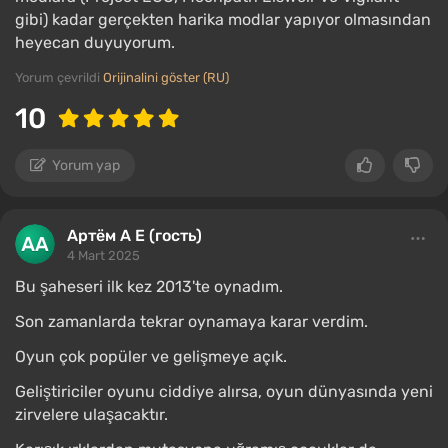
gibi) kadar gerçekten harika modlar yapıyor olmasından
heyecan duyuyorum.
Yorum çevrildi
Orijinalini göster (RU)
10
Yorum yap
Артём А Е (гость)
4 Mart 2025
Bu şaheseri ilk kez 2013'te oynadım.
Son zamanlarda tekrar oynamaya karar verdim.
Oyun çok popüler ve gelişmeye açık.
Geliştiriciler oyunu ciddiye alırsa, oyun dünyasında yeni
zirvelere ulaşacaktır.