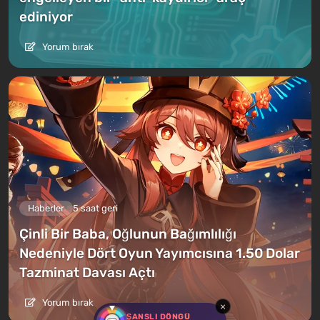
ediniyor
Yorum bırak
Haberler
5 saat geri
Çinli Bir Baba, Oğlunun Bağımlılığı
Nedeniyle Dört Oyun Yayımcısına 1.50 Dolar
Tazminat Davası Açtı
Yorum bırak
×
ŞANSLI DÖNGÜ