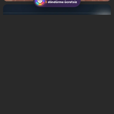
3
döndürme ücretsiz
Makaleler
20 saat geri
Neden Milyonlarca İnsan Muzlara,
Kurabiyelere ve İneklere Tıklar: Boşta
Oyunlar Beynimizi Nasıl Hackledi
Yorum bırak