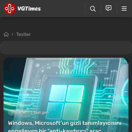
Testler
Haberler
3 saat geri
Windows, Microsoft’un gizli tanımlayıcısını
engelleyen bir "anti-kaydırıcı" araç